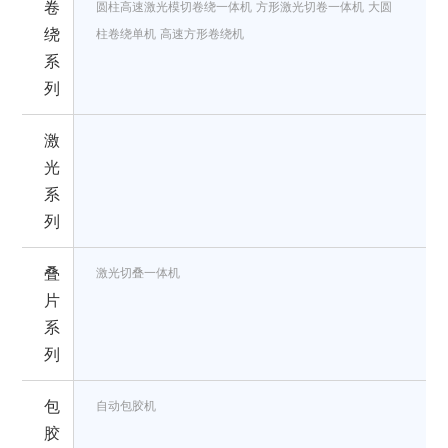
卷
圆柱高速激光模切卷绕一体机
方形激光切卷一体机
大圆
绕
柱卷绕单机
高速方形卷绕机
系
列
激
光
系
列
叠
激光切叠一体机
片
系
列
包
自动包胶机
胶