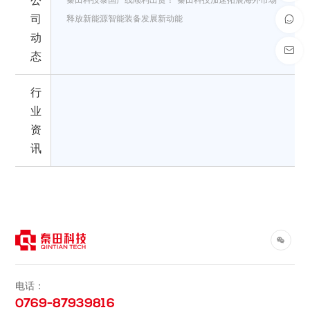
公
秦田科技泰国产线顺利出货！
秦田科技加速拓展海外市场
司
释放新能源智能装备发展新动能
动
态
行
业
资
讯
电话：
0769-87939816