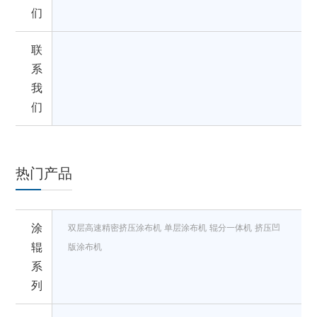
们
联
系
我
们
热门产品
涂
双层高速精密挤压涂布机
单层涂布机
辊分一体机
挤压凹
辊
版涂布机
系
列