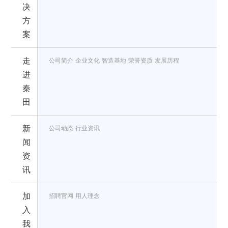
决
方
案
走
公司简介
企业文化
智造基地
荣誉资质
发展历程
进
秦
田
新
公司动态
行业资讯
闻
资
讯
加
招聘官网
用人理念
入
我