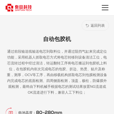
自
动
包
胶
机-
返回列表
产
品
自动包胶机
中
心
通过前段输送线输送电芯到取料位，并通过阻挡气缸来完成定位
功能，采用机器人抓取电芯方式将电芯转移到设备清洁工位，电
芯流转过程中经过清洁，转运翻转工序将电芯搬运到包胶机上料
位，在包胶机内依次完成电芯的包胶、折边、热烫、贴片及称
重，测厚，OCV等工序，再由移载机构抓取电芯到包膜检测设备
内完成电芯的底面检测、四周侧面检测，顶盖，极柱，防爆膜外
观检测，最终由下料机械手根据电芯的测试结果放置NG流道或
OK流道进行下料，兼容人工下料位；
80~280mm
电池高度：