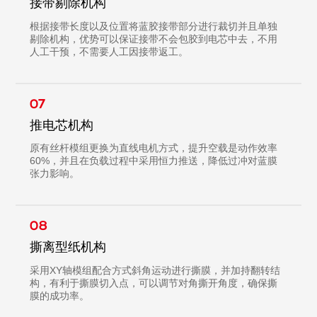
接带剔除机构
根据接带长度以及位置将蓝胶接带部分进行裁切并且单独
剔除机构，优势可以保证接带不会包胶到电芯中去，不用
人工干预，不需要人工因接带返工。
07
推电芯机构
原有丝杆模组更换为直线电机方式，提升空载是动作效率
60%，并且在负载过程中采用恒力推送，降低过冲对蓝膜
张力影响。
08
撕离型纸机构
采用XY轴模组配合方式斜角运动进行撕膜，并加持翻转结
构，有利于撕膜切入点，可以调节对角撕开角度，确保撕
膜的成功率。