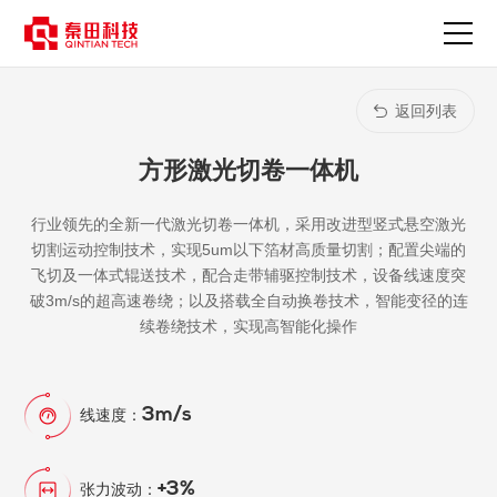
方
形
激
光
切
返回列表
卷
一
方形激光切卷一体机
体
机-
产
行业领先的全新一代激光切卷一体机，采用改进型竖式悬空激光
品
切割运动控制技术，实现5um以下箔材高质量切割；配置尖端的
中
飞切及一体式辊送技术，配合走带辅驱控制技术，设备线速度突
心
破3m/s的超高速卷绕；以及搭载全自动换卷技术，智能变径的连
续卷绕技术，实现高智能化操作
3m/s
线速度：
+3%
张力波动：