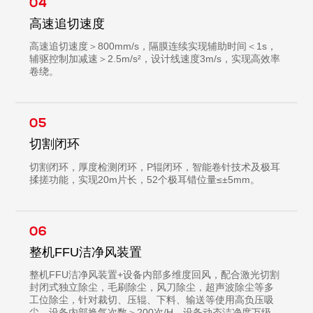
04
高速追切速度
高速追切速度＞800mm/s，隔膜连续实现辅助时间＜1s，
辅驱控制加减速＞2.5m/s²，设计线速度3m/s，实现高效率
卷绕。
05
切割闭环
切割闭环，厚度检测闭环，P辊闭环，智能卷针技术及极耳
揉搓功能，实现20m片长，52个极耳错位量≤±5mm。
06
整机FFU洁净风装置
整机FFU洁净风装置+设备内部多维度回风，配合激光切割
封闭式独立除尘，毛刷除尘，风刀除尘，超声波除尘等多
工位除尘，针对裁切、压辊、下料、输送等使用高负压吸
尘，设备内部换气次数＞200次/H，设备动态洁净度万级。