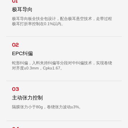
01
极耳导向
极耳导向板全扶全包设计，配合极耳悬空技术，走带过程
极耳打折率控制在0.1%以内。
02
EPC纠偏
蛇形纠偏，入料夹持纠偏等分段对中纠偏技术，实现卷绕
对齐度±0.3mm，Cpk≥1.67。
03
主动张力控制
隔膜张力小于80g，卷绕张力波动±3%。