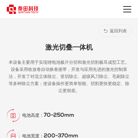
激
光
切
叠
一
返回列表
体
机-
激光切叠一体机
产
品
中
本设备主要用于实现锂电池极片分切和激光切割极耳成型工艺。
心
设备采用收放卷自动换卷接带，开发与应用先进的激光控制算
法，开发了对流立体除尘、竖切除尘、超级风刀除尘、毛刷除尘
等多种除尘方案；使设备操作更简单智能、切割更快更稳定、除
尘更彻底。
70-250mm
电池高度：
200-370mm
电池宽度：