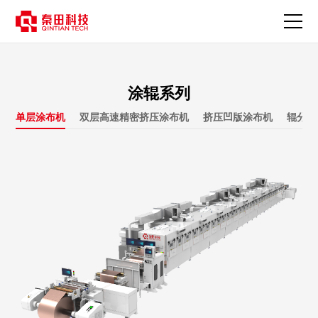
包
胶
系
列-
产
品
涂辊系列
中
心
单层涂布机
双层高速精密挤压涂布机
挤压凹版涂布机
辊分一