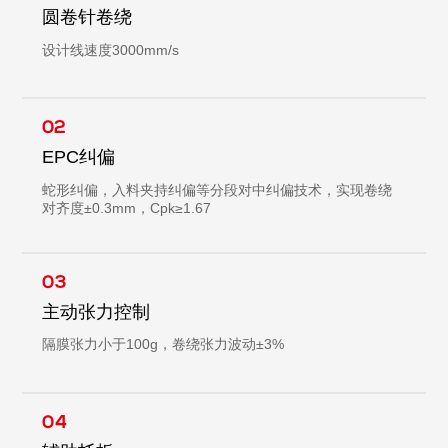
圆卷针卷绕
设计线速度3000mm/s
02
EPC纠偏
蛇形纠偏，入料夹持纠偏等分段对中纠偏技术，实现卷绕
对齐度±0.3mm，Cpk≥1.67
03
主动张力控制
隔膜张力小于100g，卷绕张力波动±3%
04