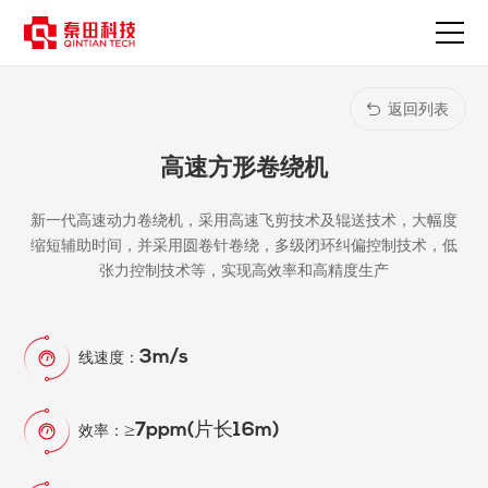
高
速
方
形
卷
返回列表
绕
机-
高速方形卷绕机
产
品
中
新一代高速动力卷绕机，采用高速飞剪技术及辊送技术，大幅度
心
缩短辅助时间，并采用圆卷针卷绕，多级闭环纠偏控制技术，低
张力控制技术等，实现高效率和高精度生产
3m/s
线速度：
≥7ppm(片长16m)
效率：