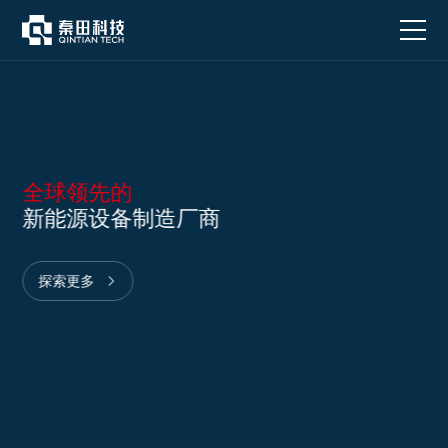
全
球
领
先
的
新
能
源
设
备
制
造
厂
商